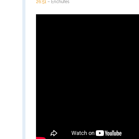
26:51
– Enchufes