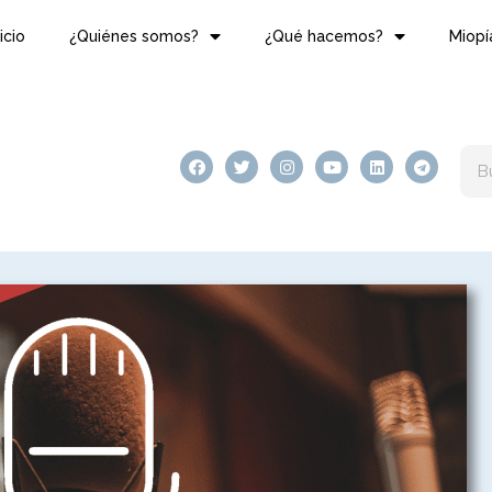
nicio
¿Quiénes somos?
¿Qué hacemos?
Miopí