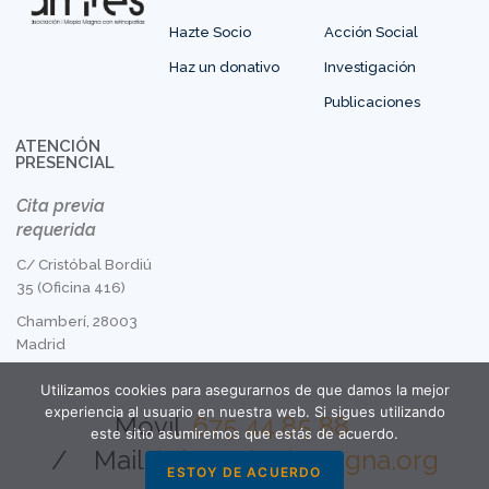
Hazte Socio
Acción Social
Haz un donativo
Investigación
Publicaciones
ATENCIÓN
PRESENCIAL
Cita previa
requerida
C/ Cristóbal Bordiú
35 (Oficina 416)
Chamberí, 28003
Madrid
Utilizamos cookies para asegurarnos de que damos la mejor
experiencia al usuario en nuestra web. Si sigues utilizando
Móvil.
675 44 85 88
este sitio asumiremos que estás de acuerdo.
/
Mail:
info@miopiamagna.org
ESTOY DE ACUERDO