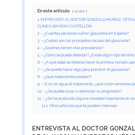
En este artículo
ocultar
1
ENTREVISTA AL DOCTOR GONZALO MUÑOZ, OFTAL
CLÍNICA BAVIERA CASTELLÓN
2
– ¿Cuántas personas sufren glaucoma en España?
3
– ¿Cuáles son las principales causas del glaucoma?
4
– ¿Quiénes tienen más prevalencia?
5
– ¿Cómo se puede detectar? ¿Existe algún tipo de sín
6
– ¿A qué edad se debería hacer la primera revisión pa
7
– ¿Se puede hacer algo para prevenir el glaucoma?
8
– ¿Qué tratamientos existen?
9
– Si no se sigue el tratamiento, ¿qué inconvenientes p
10
– ¿Se puede curar o ralentizar su progresión?
11
– ¿Se ha producido alguna novedad importante en este
11.1
Otros artículos que te pueden interesar:
ENTREVISTA AL DOCTOR GONZA