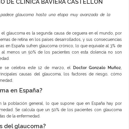
O DE CLÍNICA BAVIERA CASTELLÓN
 padece glaucoma hasta una etapa muy avanzada de la
, el glaucoma es la segunda causa de ceguera en el mundo, por
blemas de retina en los países desarrollados, y sus consecuencias
onas en España sufren glaucoma crónico, lo que equivale al 3% de
ue al menos un 50% de los pacientes con esta dolencia no son
edad.
ue se celebra este 12 de marzo, el
Doctor Gonzalo Muñoz
,
rincipales causas del glaucoma, los factores de riesgo, cómo
rmedad.
oma en España?
n la población general, lo que supone que en España hay por
ermedad. Se calcula que un 50% de los pacientes con glaucoma
das de la enfermedad.
as del glaucoma?