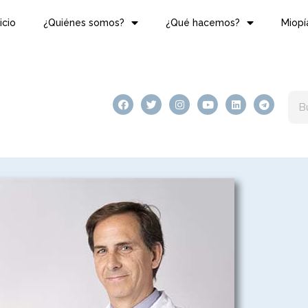
nicio
¿Quiénes somos?
¿Qué hacemos?
Miopí